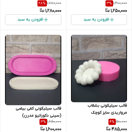
1,780,000
1,300,000
28
%
3
%
1,280,000
1,250,000
افزودن به سبد
افزودن به سبد
قالب سیلیکونی بشقاب
قالب سیلیکونی کفی بیضی
مرواریدی سایز کوچک
(سینی دکوراتیو مدرن)
(زیرسیگاری و جای جواهرات)
1,650,000
510,000
3
%
4
%
1,600,000
485,000