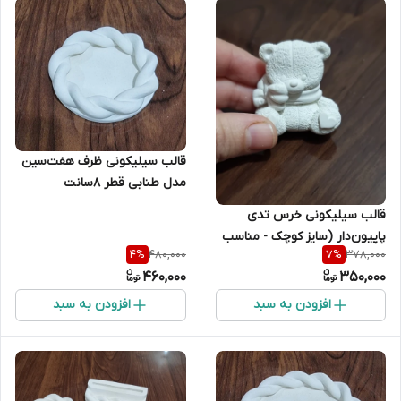
قالب سیلیکونی ظرف هفت‌سین
مدل طنابی قطر ۸سانت
قالب سیلیکونی خرس تدی
پاپیون‌دار (سایز کوچک - مناسب
480,000
378,000
4
%
7
%
گیفت)
460,000
350,000
افزودن به سبد
افزودن به سبد