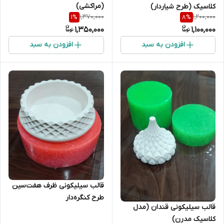
(مراکشی)
کلاسیک (طرح شیاردار)
1,370,000
1,200,000
1
%
8
%
1,350,000
1,100,000
افزودن به سبد
افزودن به سبد
قالب سیلیکونی ظرف هفت‌سین
طرح کنگره‌دار
قالب سیلیکونی قندان (مدل
کلاسیک مدرن)