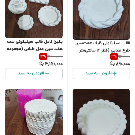
پکیج کامل قالب سیلیکونی ست
قالب سیلیکونی ظرف هفت‌سین
هفت‌سین مدل طنابی (مجموعه
طرح طنابی (قطر ۱۲ سانتی‌متر
۴ عددی
3,600,000
920,000
12
%
3
%
3,150,000
890,000
افزودن به سبد
افزودن به سبد