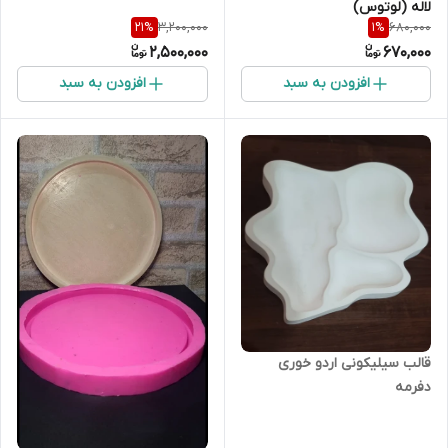
لاله (لوتوس)
3,200,000
680,000
21
%
1
%
2,500,000
670,000
افزودن به سبد
افزودن به سبد
قالب سیلیکونی اردو خوری
دفرمه