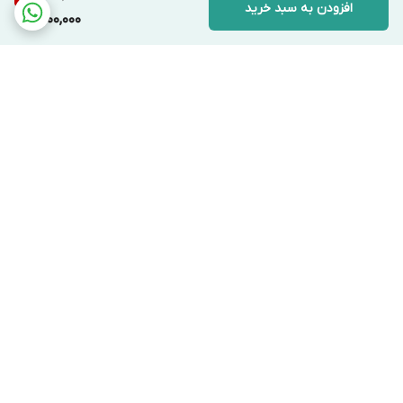
افزودن به سبد خرید
1,600,000
برگشت به بالا
دسترسی سریع
تماس با ما
قوانین و مقررات
درباره ما
ارتباط با ما
فروشگاه در تمام روز هفته جوابگوی شما عزیزان هست بجز روز های
تعطیل
شماره تماس 09962216721