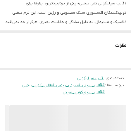
«قالب سیلیکونی کفی بیضی» یکی از پرکاربردترین ابزارها برای
تولیدکنندگان اکسسوری سنگ مصنوعی و رزین است. این فرم بیضی
کلاسیک و مینیمال، به دلیل سادگی و جذابیت بصری، هرگز از مد نمی‌افتد
و به عنوان یک «بیس» اصلی برای چیدمان انواع شمع، گلدان و زیورآلات
استفاده می‌شود.
نظرات
ویژگی‌های برتر این قالب:
تقارن و ظرافت:
طراحی قالب به گونه‌ای است که منحنی‌های دو سر
بیضی کاملاً متقارن و لبه‌های آن با ظرافتی خاص طراحی شده تا
دسته‌بندی
:
قالب سیلیکونی
خروجی کار شما ظاهری لوکس داشته باشد.
برچسب‌ها :
#قالب_سینی #سینی_بیضی #قالب_کفی_بیضی
ضخامت استاندارد:
دیواره‌های قالب با ضخامت مناسب تقویت
#قالب_سیلیکونی_سینی
شده‌اند تا هنگام بتن‌ریزی دچار دفرمه شدن (شکم دادن) نشوند و
سینی نهایی کاملاً تخت و تراز باشد.
تخلیه بدون دردسر:
انعطاف‌پذیری بالای سیلیکون مارگاریت باعث
می‌شود حتی قطعات بزرگ سینی بیضی بدون نیاز به ابزار خاص و