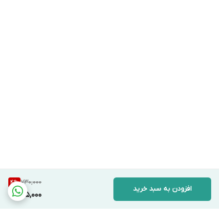
730,000
4
%
افزودن به سبد خرید
695,000