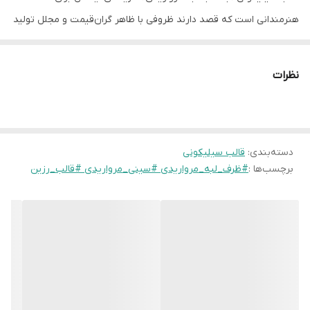
هنرمندانی است که قصد دارند ظروفی با ظاهر گران‌قیمت و مجلل تولید
کنند. لبه‌های مرواریدی دورتادور این بشقاب، به آن حالتی از ظرافت و
کلاسیک بودن بخشیده که در هیچ ظرف ساده‌ای دیده نمی‌شود.
نظرات
چرا این قالب یک انتخاب استراتژیک است؟
طراحی ترند:
ظروف با لبه‌های مرواریدی (Pearl Edge) در دنیای
دکوراسیون داخلی بسیار پرطرفدار هستند و به راحتی با هر دیزاینی (از
دسته‌بندی
:
قالب سیلیکونی
کلاسیک تا مینیمال) ست می‌شوند.
برچسب‌ها :
#ظرف_لبه_مرواریدی #سینی_مرواریدی #قالب_رزین
چندکاربری بی‌نظیر:
این بشقاب فراتر از یک ظرف ساده است؛ از آن به
عنوان
ظرف سرو تنقلات،
زیربشقابی دکوراتیو، سینی زیورآلات، یا حتی ظرف شمع‌های خاص
استفاده می‌شود.
ساختار حرفه‌ای:
این قالب به گونه‌ای طراحی شده که مرواریدهای لبه
ظرف پس از اتمام کار، کاملاً واضح، گرد و بدون نقص از قالب خارج
شوند.