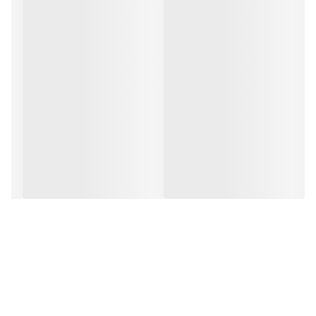
روی درِ بانکه، سینی‌های دکوراتیو و یا به عنوان تاپر شمع‌های ظرفی
استفاده کنید.
۴.
سیلیکون باکیفیت:
با وجود سایز کوچک، سیلیکون این قالب از نوع
منعطف است تا در خروج دست‌ها و پاهای ظریف خرس، هیچ‌گونه
شکستگی رخ ندهد.
دوستای عزیزم تمام قالب ها با دستگاه حباب گیری میشن پس با خیال
راحت میتونید سفارش بدین
عزیزان لطفا در انتخاب خود دقت کنید چون محصولات بعد از سفارش،شما
آماده میشن و مخصوص خودتون آماده میشن و امکان لغو وجود نداره