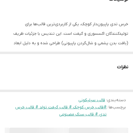
خرس تدی پاپیون‌دار کوچک، یکی از کاربردی‌ترین قالب‌ها برای
تولیدکنندگان اکسسوری و گیفت است. این تندیس با جزئیات ظریف
(بافت بدن پشمی و شال‌گردن پاپیونی) طراحی شده و به دلیل ابعاد
مناسب، برای انواع پروژه‌های تزئینی کاربرد دارد.
مزایای خرید این قالب:
نظرات
۱.
به صرفه برای تولید انبوه:
قیمت مناسب قالب و حجم کم متریال
مصرفی، این محصول را به انتخابی هوشمندانه برای تولید «گیفت تولد»،
«یادبود سیسمونی» و «اکسسوری‌های همراه شمع» تبدیل کرده است.
۲.
دسته‌بندی
:
طراحی مینیمال و جذاب:
قالب سیلیکونی
فرم نشسته‌ی خرس و جزئیات پاپیون، به شما
برچسب‌ها :
#قالب خرس کوچک # قالب گیفت تولد # قالب خرس
اجازه می‌دهد با کمی رنگ‌آمیزی خلاقانه،
تدی # قالب سنگ مصنوعی
خروجی‌های بسیار متنوعی (دخترانه و پسرانه) داشته باشید.
۳.
استفاده به عنوان خرج‌کار:
می‌توانید از خروجی این قالب برای تزیین