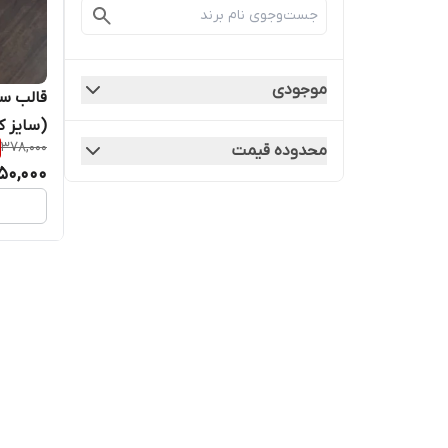
موجودی
قالب سی
(سایز 
378,000
محدوده قیمت
50,000