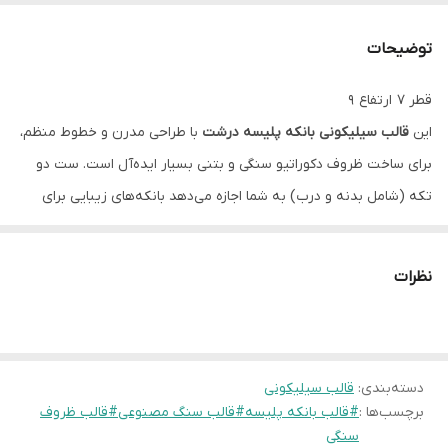
توضیحات
قطر ۷ ارتفاع ۹
این
قالب سیلیکونی بانکه پلیسه درشت
با طراحی مدرن و خطوط منظم،
برای ساخت ظروف دکوراتیو سنگی و بتنی بسیار ایده‌آل است. ست دو
تکه (شامل بدنه و درب) به شما اجازه می‌دهد بانکه‌های زیبایی برای
نگهداری اکسسوری، جواهرات یا حتی به عنوان قندان مدرن بسازید.
جنس سیلیکون منعطف آن باعث می‌شود خروجی کار بدون کوچکترین
نظرات
لب‌پریدگی از قالب خارج شود.
دوستای عزیزم تمام قالب ها با دستگاه حباب گیری میشن پس با خیال
دسته‌بندی
:
راحت میتونید سفارش بدین
قالب سیلیکونی
برچسب‌ها :
#قالب بانکه پلیسه#قالب سنگ مصنوعی#قالب ظروف
عزیزان لطفا در انتخاب خود دقت کنید چون محصولات بعد از سفارش،شما
سنگی