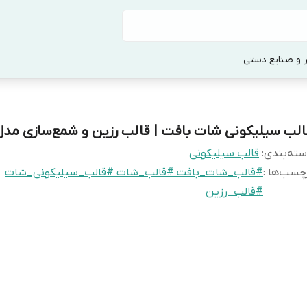
 و صنایع دستی
الب سیلیکونی شات بافت | قالب رزین و شمع‌سازی مدل
ته‌بندی
:
قالب سیلیکونی
چسب‌ها :
#قالب_شات_بافت #قالب_شات #قالب_سیلیکونی_شات
#قالب_رزین