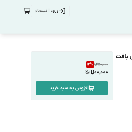
ورود | ثبت‌نام
 بافت
12
%
1,250,000
1,100,000
افزودن به سبد خرید