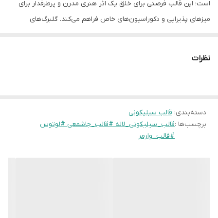
است؛ این قالب فرصتی برای خلق یک اثر هنری مدرن و پرطرفدار برای
میزهای پذیرایی و دکوراسیون‌های خاص فراهم می‌کند. گلبرگ‌های
متقارن و طراحی اصولی این مدل، خروجی نهایی را بسیار لوکس و
حرفه‌ای نشان می‌دهد.
نظرات
مزایای رقابتی این قالب:
طراحی دکوراتیو دو منظوره:
محصول نهایی این قالب هم به عنوان
«جاشمعی وارمر» و هم به عنوان «ظرف دکوراتیو برای زیورآلات» یا
دسته‌بندی
:
قالب سیلیکونی
«گلدان مینیاتوری» کاربرد دارد.
برچسب‌ها :
قالب_سیلیکونی_لاله #قالب_جاشمعی #لوتوس
ضخامت و استقامت:
سیلیکون استفاده شده در این قالب مقاومت
#قالب_وارمر
بالایی دارد و در عین انعطاف‌پذیری، فرم خود را در استفاده‌های مکرر از
دست نمی‌دهد.
خروجی بی‌نقص:
جزئیات لبه‌های گلبرگ به گونه‌ای طراحی شده که
حباب‌گیری در آن آسان است و خروجی کار شما نیازی به سنباده‌زنی
زیاد نخواهد داشت.