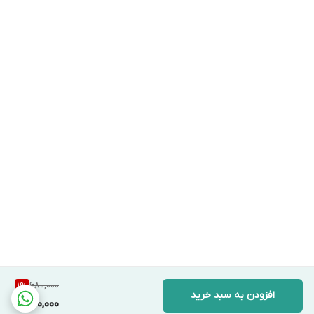
680,000
1
%
افزودن به سبد خرید
670,000