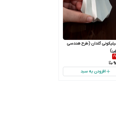
یلیکونی گلدان (طرح هندسی
ی)
1
9
افزودن به سبد