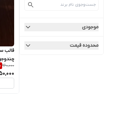
موجودی
محدوده قیمت
قالب س
چندوجه
%
960,000
50,000