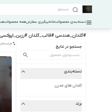
دسته‌بندی محصولات
خانه
پیگیری سفارش
همه محصولات
هنر
#گلدان_هندسی #قالب_گلدان #رزین_اپوکسی 
مرتب‌سازی
جستجو در نتایج
دسته‌بندی
گلدان های مدرن
برند