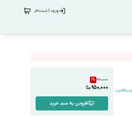
ورود | ثبت‌نام
1
%
960,000
950,000
ن_مدرن
افزودن به سبد خرید