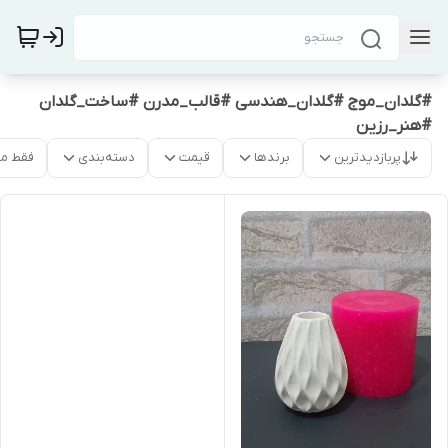
#گلدان_موج #گلدان_هندسی #قالب_مدرن #ساخت_گلدان
#هنر_رزین
پربازدیدترین
برندها
قیمت
دسته‌بندی
فقط م