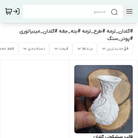
#گلدان_ترمه #طرح_ترمه #بته_جقه #گلدان_مینیاتوری
#پودر_سنگ
جدیدترین
برندها
قیمت
دسته‌بندی
فقط محص
قالب سیلیکونی گلدان