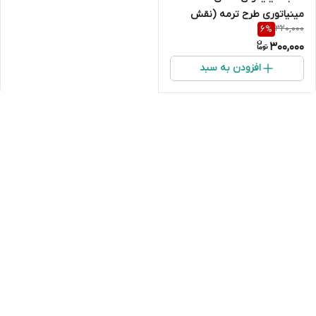
مینیاتوری طرح ترمه (نقش
320,000
6
%
بته‌جقه برجسته)
300,000
افزودن به سبد