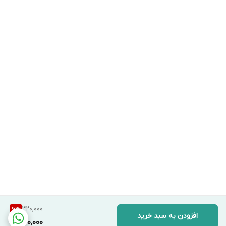
320,000
6
%
افزودن به سبد خرید
300,000