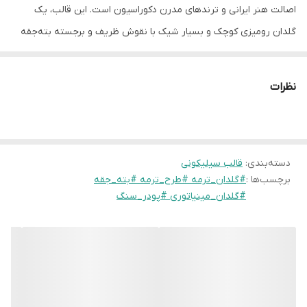
اصالت هنر ایرانی و ترندهای مدرن دکوراسیون است. این قالب، یک
گلدان رومیزی کوچک و بسیار شیک با نقوش ظریف و برجسته بته‌جقه
خلق می‌کند که جلوه‌ای هنری و لوکس به فضاهای کاری، شلف‌ها و
میزهای پذیرایی می‌بخشد.
نظرات
به دلیل عمق مناسب و طراحی مهندسی‌شده‌ی قالب، خروجی کار با پودر
سنگ، بتن یا رزین بسیار صیقلی بوده و جزئیات طرح ترمه با وضوح
دسته‌بندی
:
قالب سیلیکونی
فوق‌العاده‌ای روی آن نقش می‌بندد. این گلدان مینیاتوری یک گزینه
برچسب‌ها :
#گلدان_ترمه #طرح_ترمه #بته_جقه
فوق‌العاده برای هدیه دادن، دکوراسیون سفره هفت‌سین، گیفت‌های
#گلدان_مینیاتوری #پودر_سنگ
سازمانی یلدا و عید نوروز، و همچنین کاشت کاکتوس‌های مینیاتوری و
گل‌های طبیعی کوچک است.