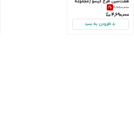
هفت‌سین طرح گیسو (مجموعه
4,780,000
1
%
۴ عددی
4,690,000
افزودن به سبد