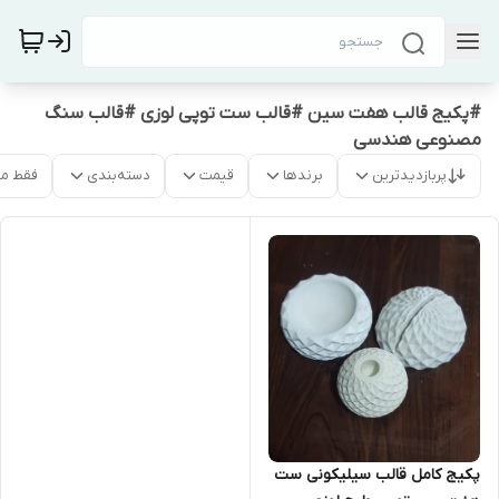
#پکیج قالب هفت سین #قالب ست توپی لوزی #قالب سنگ
مصنوعی هندسی
پربازدیدترین
برندها
قیمت
دسته‌بندی
فقط م
پکیج کامل قالب سیلیکونی ست