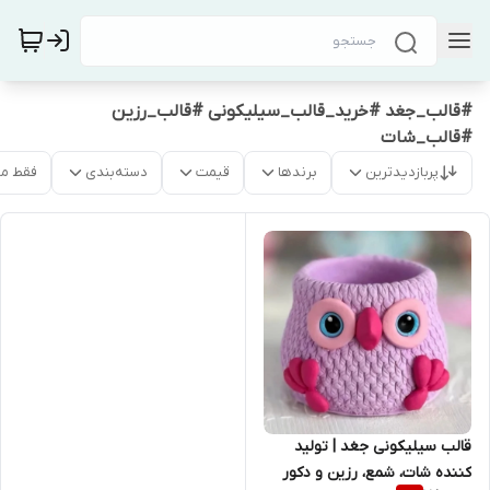
#قالب_جغد #خرید_قالب_سیلیکونی #قالب_رزین
#قالب_شات
پربازدیدترین
برندها
قیمت
دسته‌بندی
فقط م
قالب سیلیکونی جغد | تولید
کننده شات، شمع، رزین و دکور