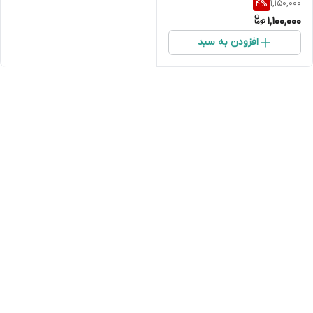
1,150,000
4
%
فانتزی | ابعاد نهایی ۷x۵
1,100,000
سانتی‌متر | کیفیت عالی
افزودن به سبد