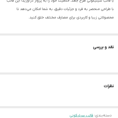
با قالب سیلیکونی طرح جغد، خلاقیت خود را به پرواز درآورید! این قالب
با طراحی منحصر به فرد و جزئیات دقیق، به شما امکان می‌دهد تا
محصولاتی زیبا و کاربردی برای مصارف مختلف خلق کنید.
ویژگی‌های کلیدی:
نقد و بررسی
طراحی فانتزی: طرح جغد دوست‌داشتنی، جلوه‌ای خاص به محصولات شما
می‌بخشد.
کیفیت برتر: ساخته شده از سیلیکون مرغوب و انعطاف‌پذیر که کار با آن
را آسان کرده و دوام بالایی دارد.
کاربرد چندمنظوره: ایده‌آل برای ساخت شات‌های کوچک نوشیدنی،
نظرات
شمع‌های تزئینی، مجسمه‌های رزینی، قطعات دکوری فانتزی، قالب یخ
طرح‌دار و حتی صابون‌های دست‌ساز.
ابعاد ایده‌آل: محصول نهایی ساخته شده با این قالب، ابعادی حدود ۷x۵
دسته‌بندی
:
قالب سیلیکونی