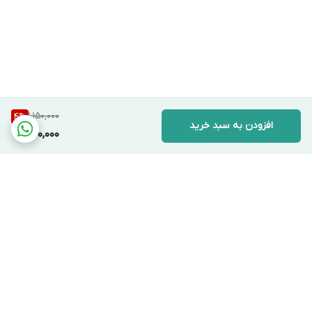
1,150,000
4
%
افزودن به سبد خرید
1,100,000
برگشت به بالا