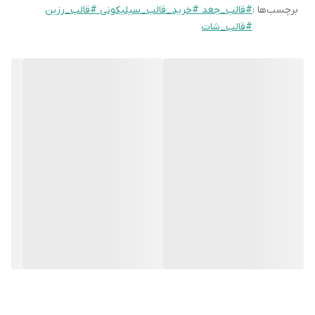
سانتی‌متر خواهد داشت که برای کاربردهای متنوع، اندازه‌ای مناسب است.
برچسب‌ها :
#قالب_جغد #خرید_قالب_سیلیکونی #قالب_رزین
جدا کردن آسان: به لطف انعطاف‌پذیری بالای سیلیکون، به راحتی
#قالب_شات
می‌توانید محصول نهایی را از قالب جدا کنید بدون اینکه آسیبی به آن
وارد شود.
تمیز کردن آسان: قالب به راحتی قابل شستشو است و می‌توانید آن را به
صورت دستی یا در ماشین ظرفشویی تمیز کنید.