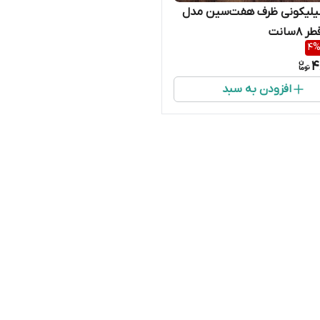
یلیکونی ظرف هفت‌سین مدل
۸سانت
4
4
افزودن به سبد