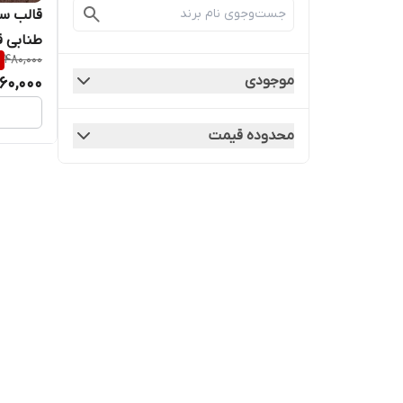
قالب س
طنابی قطر 
%
480,000
موجودی
60,000
محدوده قیمت