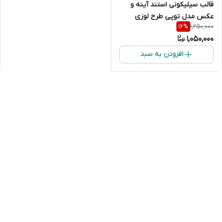
قالب سیلیکونی استند آینه و
عکس مدل توپی طرح لوزی
1,250,000
16
%
(هندسی
1,050,000
افزودن به سبد