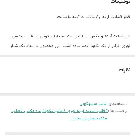
توضیحات
قطر 11سانت ارتفاع 7سانت جا آینه 10 سانت
این
استند آینه و عکس
با طراحی منحصر‌به‌فرد توپی و بافت هندسی
لوزی، فراتر از یک نگهدارنده ساده است. این محصول با ایجاد یک شیار
دقیق و مهندسی شده در مرکز فرم کروی، به راحتی آینه‌های گرد،
عکس‌های خاطره‌انگیز و یا کارت ویزیت را با پایداری کامل نگه می‌دارد.
نظرات
چرا این قالب یک انتخاب هوشمندانه است؟
۱.
ست‌سازی حرفه‌ای:
این محصول مکمل مستقیم «قالب ظرف توپی
لوزی» است. تولید این دو در کنار هم، یک ست هفت‌سین یا ست
دسته‌بندی
:
قالب سیلیکونی
رومیزی اداری فوق‌العاده مدرن را ایجاد می‌کند که فروش شما را دوچندان
برچسب‌ها :
#قالب استند آینه لوزی #قالب نگهدارنده عکس #قالب
خواهد کرد.
سنگ مصنوعی مدرن
۲.
پایداری بالا:
فرم نیم‌کره‌ای و وزن مناسب خروجی (در صورت استفاده از