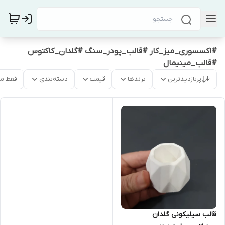
#اکسسوری_میز_کار #قالب_پودر_سنگ #گلدان_کاکتوس
#قالب_مینیمال
پربازدیدترین
برندها
قیمت
دسته‌بندی
فقط م
قالب سیلیکونی گلدان