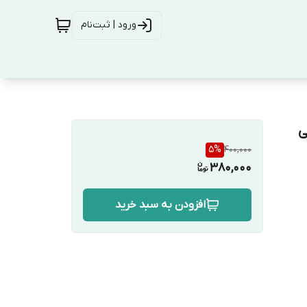
ورود | ثبت‌نام
ی
5
%
400,000
380,000
افزودن به سبد خرید