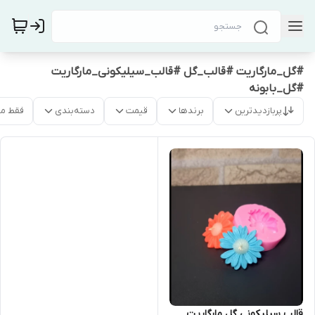
#گل_مارگاریت #قالب_گل #قالب_سیلیکونی_مارگاریت
#گل_بابونه
پربازدیدترین
برندها
قیمت
دسته‌بندی
فقط م
قالب سیلیکونی گل مارگاریت