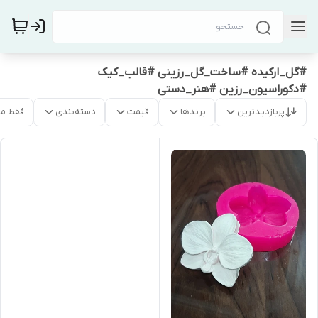
#گل_ارکیده #ساخت_گل_رزینی #قالب_کیک
#دکوراسیون_رزین #هنر_دستی
پربازدیدترین
برندها
قیمت
دسته‌بندی
فقط م