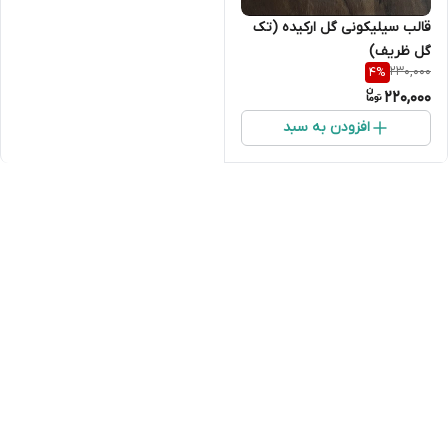
قالب سیلیکونی گل ارکیده (تک
گل ظریف)
230,000
4
%
220,000
افزودن به سبد