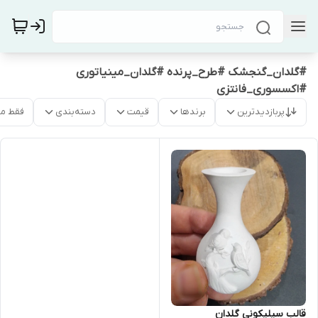
#گلدان_گنجشک #طرح_پرنده #گلدان_مینیاتوری
#اکسسوری_فانتزی
پربازدیدترین
برندها
قیمت
دسته‌بندی
فقط م
قالب سیلیکونی گلدان