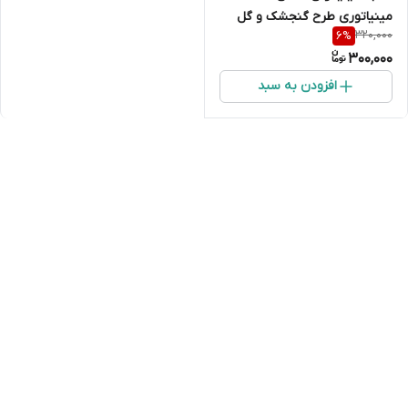
مینیاتوری طرح گنجشک و گل
320,000
6
%
(نقش برجسته فانتزی)
300,000
افزودن به سبد