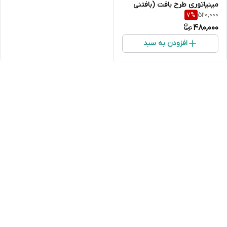
مینیاتوری طرح بافت (بافتنی
520,000
7
%
برجسته)
480,000
افزودن به سبد