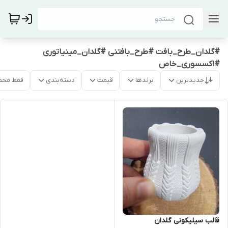
#گلدان_طرح_بافت #طرح_بافتنی #گلدان_مینیاتوری
#اکسسوری_خاص
جدیدترین
برندها
قیمت
دسته‌بندی
فقط محص
قالب سیلیکونی گلدان