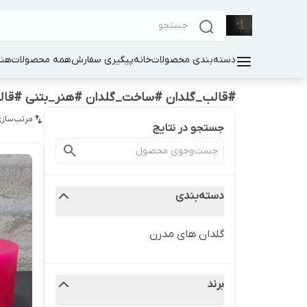
دسته‌بندی محصولات
خانه
پیگیری سفارش
همه محصولات
هنر
#قالب_گلدان #ساخت_گلدان #هنر_بتنی #قال
مرتب‌سازی
جستجو در نتایج
دسته‌بندی
گلدان های مدرن
برند