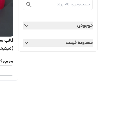
موجودی
قالب س
محدوده قیمت
(مینیما
990,000