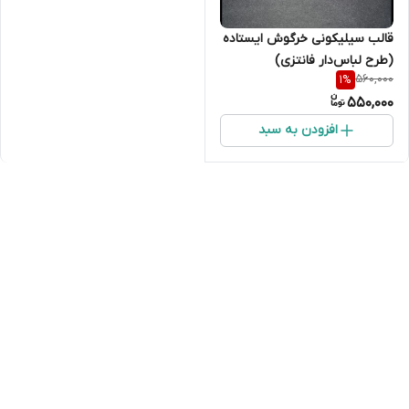
قالب سیلیکونی خرگوش ایستاده
(طرح لباس‌دار فانتزی)
560,000
1
%
550,000
افزودن به سبد