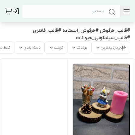
#قالب_خرگوش #خرگوش_ایستاده #قالب_فانتزی
#قالب_سیلیکونی_حیوانات
پربازدیدترین
برندها
قیمت
دسته‌بندی
فقط م