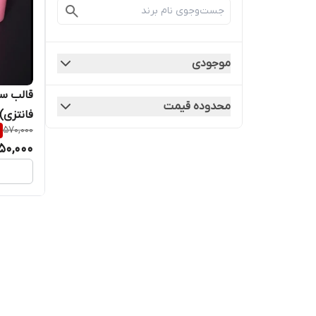
موجودی
قالب سی
محدوده قیمت
فانتزی)
570,000
50,000