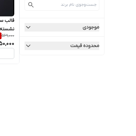
قالب س
موجودی
نشسته ف
%
569,000
50,000
محدوده قیمت