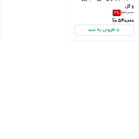
و گل
560,000
3
%
540,000
افزودن به سبد