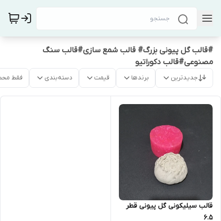
#قالب گل پیونی بزرگ# قالب شمع سازی#قالب سنگ
مصنوعی#قالب دکوراتیو
جدیدترین
برندها
قیمت
دسته‌بندی
فقط محص
قالب سیلیکونی گل پیونی قطر
۶.۵