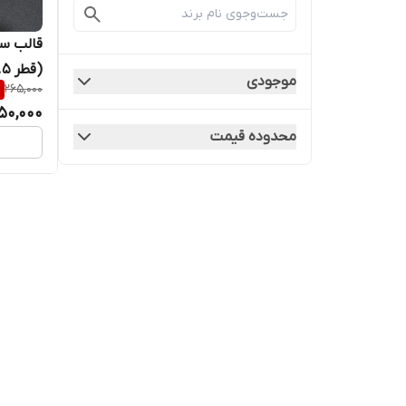
قالب س
(قطر ۵.۵ سانت)
موجودی
%
265,000
50,000
محدوده قیمت