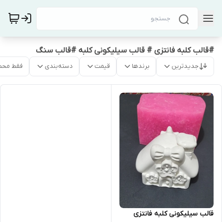
#قالب کلبه فانتزی # قالب سیلیکونی کلبه #قالب سنگ
جدیدترین
برندها
قیمت
دسته‌بندی
فقط محص
قالب سیلیکونی کلبه فانتزی