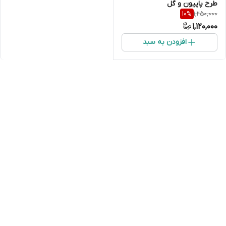
طرح پاپیون و گل
1,250,000
10
%
1,120,000
افزودن به سبد