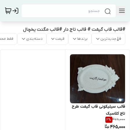
#قالب قاب گیفت # قالب تاج دار #قالب مگنت یخچال
جدیدترین
برندها
قیمت
دسته‌بندی
فقط محص
قالب سیلیکونی قاب گیفت طرح
تاج کلاسیک
478,000
2
%
465,000