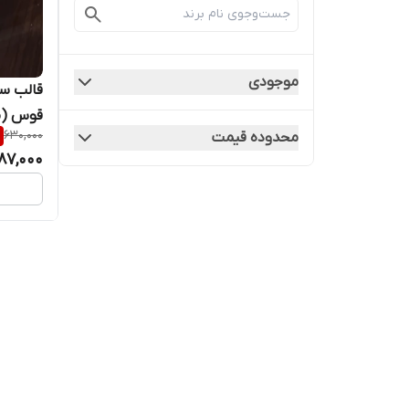
موجودی
قالب سی
قوس (مد
630,000
محدوده قیمت
87,000