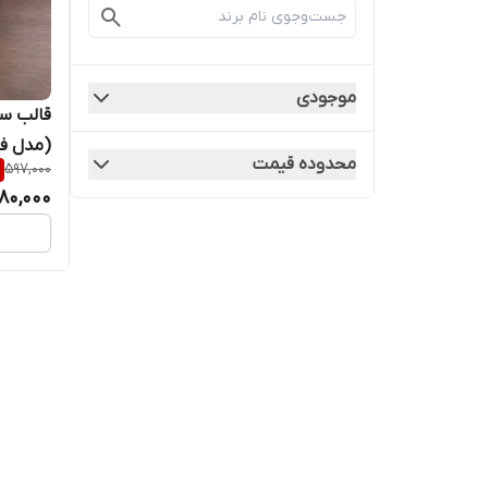
موجودی
قالب س
(مدل فا
محدوده قیمت
597,000
80,000