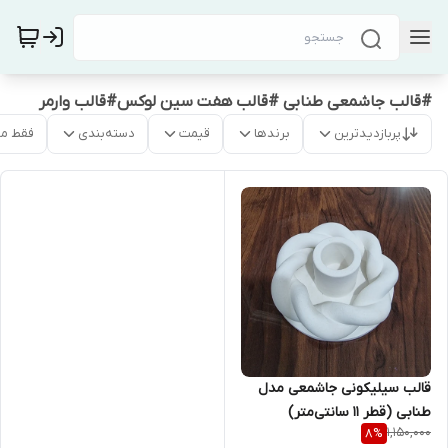
#قالب جاشمعی طنابی #قالب هفت سین لوکس#قالب وارمر
پربازدیدترین
برندها
قیمت
دسته‌بندی
فقط م
قالب سیلیکونی جاشمعی مدل
طنابی (قطر ۱۱ سانتی‌متر)
1,150,000
8
%