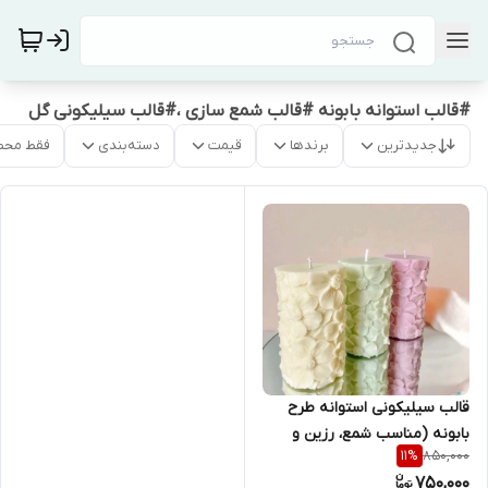
#قالب استوانه بابونه #قالب شمع سازی ،#قالب سیلیکونی گل
جدیدترین
برندها
قیمت
دسته‌بندی
فقط محص
قالب سیلیکونی استوانه طرح
بابونه (مناسب شمع، رزین و
850,000
11
%
سنگ مصنوعی
750,000