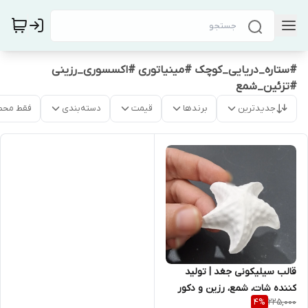
#ستاره_دریایی_کوچک #مینیاتوری #اکسسوری_رزینی
#تزئین_شمع
جدیدترین
برندها
قیمت
دسته‌بندی
فقط محص
قالب سیلیکونی جغد | تولید
کننده شات، شمع، رزین و دکور
225,000
4
%
فانتزی | ابعاد نهایی ۷x۵