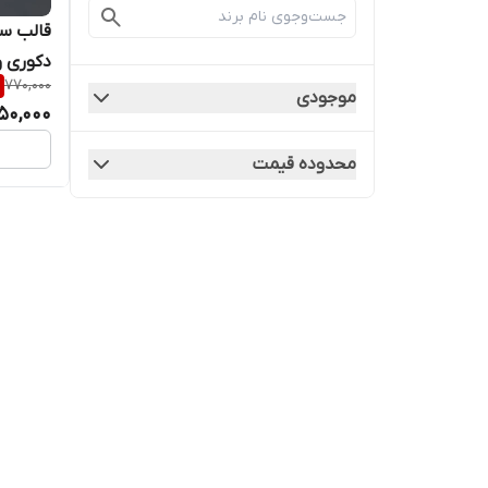
قالب سی
دکوری و
770,000
موجودی
50,000
محدوده قیمت