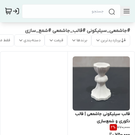
#جاشمعی_سیلیکونی #قالب_جاشمعی #شمع_سازی
پربازدیدترین
برندها
قیمت
دسته‌بندی
فقط م
قالب سیلیکونی جاشمعی | قالب
دکوری و شمع‌سازی
770,000
2
%