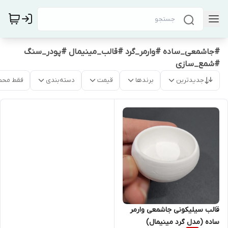
#جاشمعی_ساده #وارمر_گرد #قالب_مینیمال #پودر_سنگ
#شمع_سازی
جدیدترین
برندها
قیمت
دسته‌بندی
فقط محص
قالب سیلیکونی جاشمعی وارمر
ساده (مدل گرد مینیمال)