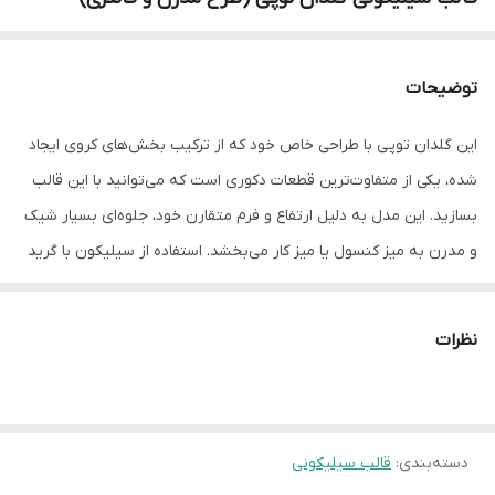
توضیحات
این گلدان توپی با طراحی خاص خود که از ترکیب بخش‌های کروی ایجاد
شده، یکی از متفاوت‌ترین قطعات دکوری است که می‌توانید با این قالب
بسازید. این مدل به دلیل ارتفاع و فرم متقارن خود، جلوه‌ای بسیار شیک
و مدرن به میز کنسول یا میز کار می‌بخشد. استفاده از سیلیکون با گرید
بالا در این قالب، اطمینان می‌دهد که حتی در قسمت‌های اتصال کره‌ها،
کار نهایی شما با ظرافت کامل و بدون حباب یا نقص جدا شود. اگر به
نظرات
دنبال تولید اکسسوری‌هایی هستید که در نگاه اول توجه مشتریان را به
خود جلب کند، قالب گلدان توپی بهترین انتخاب برای شماست.
قالب ها به صورت فروشگاهی موجود نیستن و بعد از سفارش تهیه
میشن
دسته‌بندی
:
قالب سیلیکونی