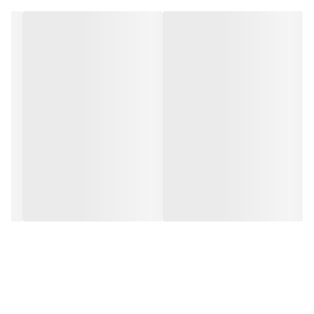
زمان آماده سازی ۴روز هست و بعد از اون ارسال میشه براتون