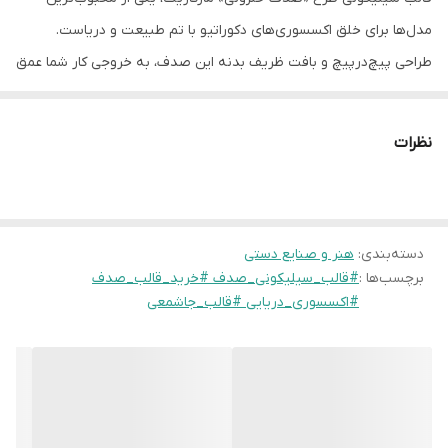
مدل‌ها برای خلق اکسسوری‌های دکوراتیو با تم طبیعت و دریاست.
طراحی پیچ‌درپیچ و بافت ظریف بدنه این صدف، به خروجی کار شما عمق
و واقع‌گرایی خیره‌کننده‌ای می‌بخشد.
ویژگی‌های برجسته این قالب:
نظرات
طراحی سه‌بعدی و حجیم:
این قالب برخلاف مدل‌های تخت، یک صدف
کامل و حجیم به شما می‌دهد که از هر زاویه‌ای زیباست.
کاربری خلاقانه:
از خروجی این قالب می‌توانید به عنوان
جاشمعی وارمر،
دسته‌بندی
:
هنر و صنایع دستی
گلدان کوچک برای کاکتوس‌های مینیاتوری، یا حتی ظرفی برای نگهداری
برچسب‌ها :
#قالب_سیلیکونی_صدف #خرید_قالب_صدف
جواهرات
استفاده کنید
#اکسسوری_دریایی #قالب_جاشمعی
تخلیه آسان:
با وجود عمق و پیچیدگی طرح، سیلیکون منعطف
مارگاریت اجازه می‌دهد قطعه را بدون کوچکترین ترک یا آسیب خارج
کنید.