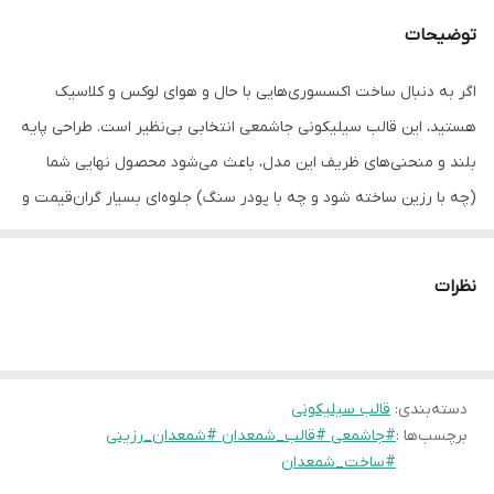
توضیحات
اگر به دنبال ساخت اکسسوری‌هایی با حال و هوای لوکس و کلاسیک
هستید، این قالب سیلیکونی جاشمعی انتخابی بی‌نظیر است. طراحی پایه
بلند و منحنی‌های ظریف این مدل، باعث می‌شود محصول نهایی شما
(چه با رزین ساخته شود و چه با پودر سنگ) جلوه‌ای بسیار گران‌قیمت و
دکوراتیو داشته باشد. این قالب به گونه‌ای طراحی شده که با وجود
ظرافتِ طرح، جدا کردن قطعه از آن بسیار ساده بوده و لبه‌های کار کاملاً
نظرات
تمیز و صیقلی باقی می‌مانند. مناسب برای ساخت شمعدان‌های رومیزی و
دکوراسیون‌های خاص
قالب ها به صورت فروشگاهی موجود نیستن و بعد از سفارش تهیه
میشن
دسته‌بندی
:
قالب سیلیکونی
برچسب‌ها :
#جاشمعی #قالب_شمعدان #شمعدان_رزینی
زمان آماده سازی ۴روز کاری هست و بعد از اون ارسال میشه براتون
#ساخت_شمعدان