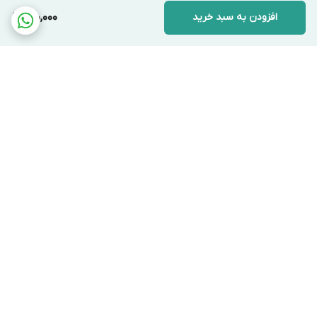
افزودن به سبد خرید
990,000
برگشت به بالا
دسترسی سریع
تماس با ما
قوانین و مقررات
درباره ما
ارتباط با ما
فروشگاه در تمام روز هفته جوابگوی شما عزیزان هست بجز روز های
تعطیل