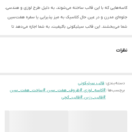
کاسه‌هایی که با این قالب ساخته می‌شوند، به دلیل طرح لوزی و هندسی،
جلوه‌ای مدرن و در عین حال کلاسیک به میز پذیرایی یا سفره هفت‌سین
شما می‌بخشند. این قالب سیلیکونی باکیفیت، به شما اجازه می‌دهد تا
ظروفی با لبه‌های دقیق و تمیز تولید کنید که برای سرو تنقلات خشک،
جای شمع یا اکسسوری‌های دکوری عالی هستند. استفاده از رزین اپوکسی
نظرات
یا پودر سنگ برای این قالب، خروجی بسیار باکیفیتی را به همراه خواهد
داشت.
قالب ها به صورت فروشگاهی موجود نیستن و بعد از سفارش تهیه
میشن
دسته‌بندی
:
قالب سیلیکونی
برچسب‌ها :
#کاسه_لوزی #ظروف_هفت_سین #ساخت_هفت_سین
زمان آماده سازی ۴روز هست و بعد از اون ارسال میشه براتون
#قالب_رزین #قالب_گچی