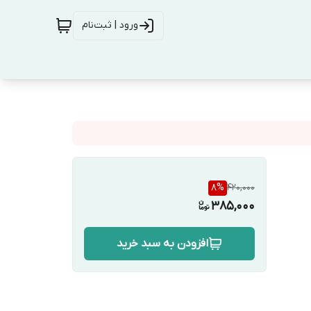
ورود | ثبت‌نام
8
%
420,000
385,000
افزودن به سبد خرید