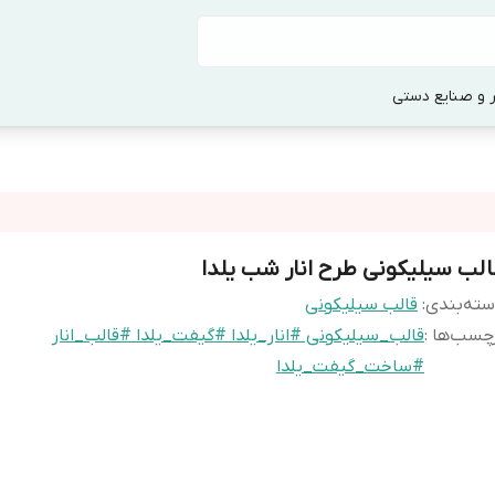
 و صنایع دستی
الب سیلیکونی طرح انار شب یلدا
ته‌بندی
:
قالب سیلیکونی
چسب‌ها :
قالب_سیلیکونی #انار_یلدا #گیفت_یلدا #قالب_انار
#ساخت_گیفت_یلدا