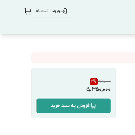
ورود | ثبت‌نام
2
%
360,000
350,000
افزودن به سبد خرید