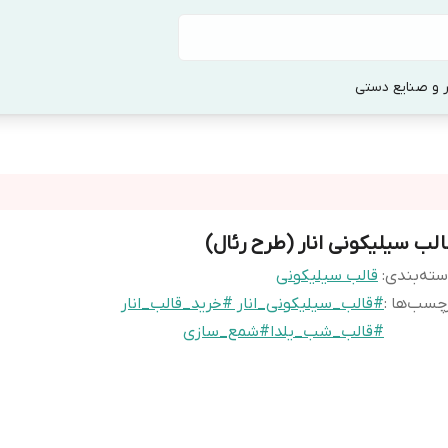
 و صنایع دستی
الب سیلیکونی انار (طرح رئال)
ته‌بندی
:
قالب سیلیکونی
چسب‌ها :
#قالب_سیلیکونی_انار #خرید_قالب_انار
#قالب_شب_یلدا#شمع_سازی