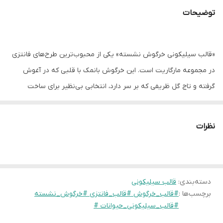
توضیحات
«قالب سیلیکونی خرگوش نشسته» یکی از محبوب‌ترین طرح‌های فانتزی
در مجموعه مارگاریت است. این خرگوش بانمک با قلبی که در آغوش
گرفته و تاج گل ظریفی که بر سر دارد، انتخابی بی‌نظیر برای ساخت
المان‌های دکوراتیو اتاق کودک، گیفت‌های تولد و یا حتی شمع‌های فانتزی
است.
نظرات
چرا این قالب ارزش خرید بالایی دارد؟
طراحی پرجزئیات:
از بافت موهای خرگوش تا ظرافت تاج گل، همگی با
دقت بالایی قالب‌گیری شده‌اند تا خروجی کار شما نیاز به پرداخت
دسته‌بندی
:
اضافه نداشته باشد.
قالب سیلیکونی
برچسب‌ها :
#قالب_خرگوش #قالب_فانتزی #خرگوش_نشسته
ایده‌آل برای رنگ‌آمیزی:
فرم این قالب به گونه‌ای است که دست
#قالب_سیلیکونی_حیوانات #
هنرمند را برای رنگ‌آمیزی‌های شاد و جذاب (رنگ کردن قلب، گل‌های